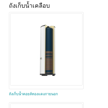
ถังเก็บน้ำเคลือบ
ถังเก็บน้ำคอยล์ทองแดงภายนอก